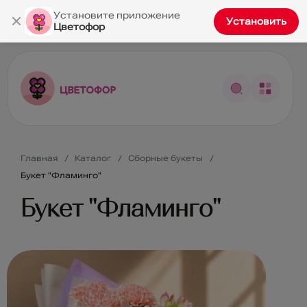
×
Установите приложение
Установить
Цветофор
Главная
Каталог
Сборные букеты
Букет "Фламинго"
Букет "Фламинго"