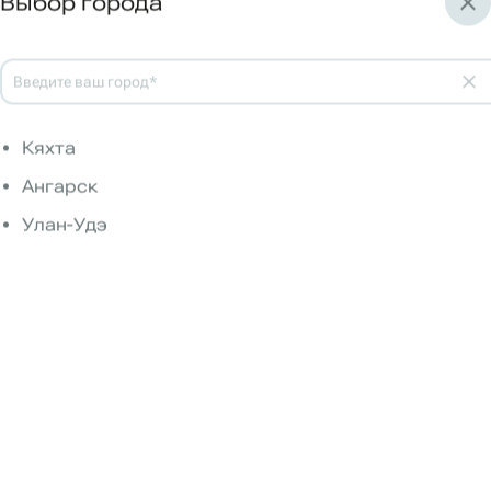
Выбор города
Букет "Белое
Букет Очарование
очарование"
Кяхта
3 320 р.
3 640 р.
Ангарск
от 0р.
от 0р.
Улан-Удэ
Заказать
Заказать