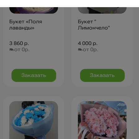
Букет «Поля
Букет "
лаванды»
Лимончело"
3 860 р.
4 000 р.
от 0р.
от 0р.
Заказать
Заказать