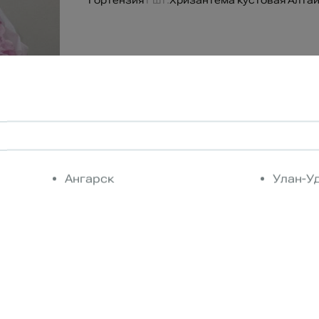
Гортензия
1 шт.
Хризантема кустовая Алта
Ангарск
Улан-У
В корзину