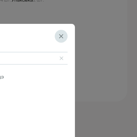
й
4 шт.
Упаковка
2 шт.
дэ