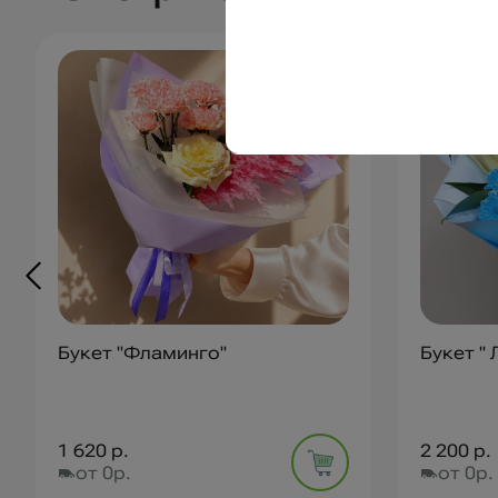
Букет "Фламинго"
Букет "
1 620 р.
2 200 р.
от 0р.
от 0р.