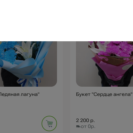
 Ледяная лагуна"
Букет "Сердце ангела"
2 200 р.
от 0р.