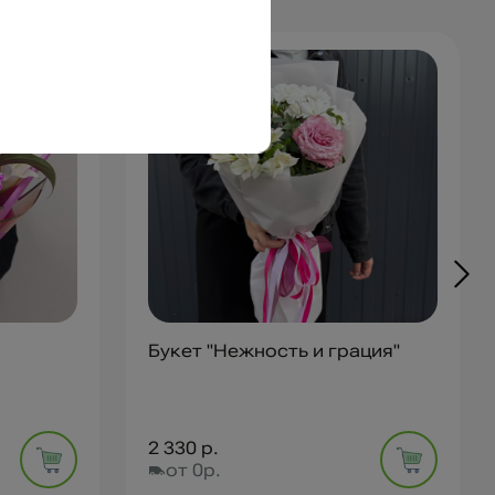
Букет "Нежность и грация"
2 330 р.
от 0р.