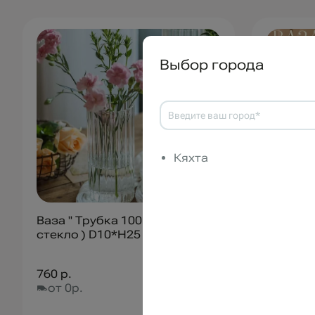
Выбор города
Кяхта
Ваза " Трубка 100 грани " (
Ваза " Б
стекло ) D10*H25 см
D12*H2
760 р.
1 080 р.
от 0р.
от 0р.