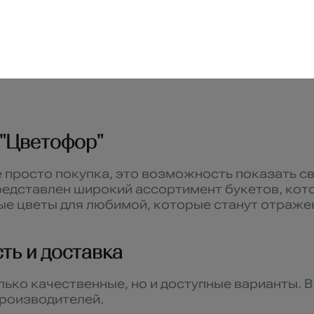
Показать еще
 "Цветофор"
 просто покупка, это возможность показать св
представлен широкий ассортимент букетов, ко
ные цветы для любимой, которые станут отраж
ть и доставка
лько качественные, но и доступные варианты. 
производителей.