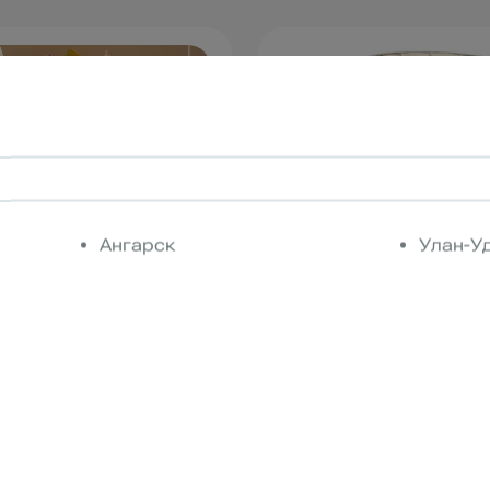
Ангарск
Улан-У
анка " ( стекло )
Ваза " Classic border " 
0 см
) D 14*H 20 см
1 300 р.
от 0р.