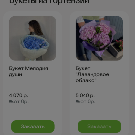
Букеты из гортензии
Букет Мелодия
Букет
души
"Лавандовое
облако"
4 070 р.
5 040 р.
от 0р.
от 0р.
Заказать
Заказать