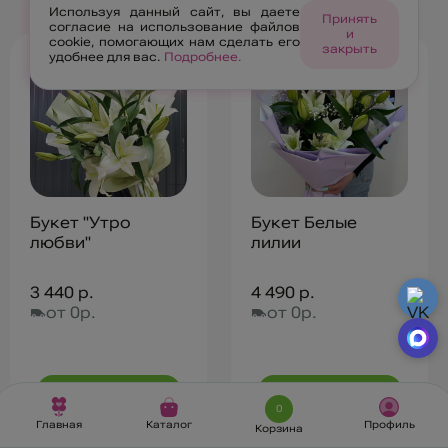
Используя данный сайт, вы даете
Принять
согласие на использование файлов
и
cookie, помогающих нам сделать его
закрыть
удобнее для вас.
Подробнее.
Букет "Утро
Букет Белые
любви"
лилии
3 440 р.
4 490 р.
от 0р.
от 0р.
Заказать
Заказать
0
Главная
Каталог
Профиль
Корзина