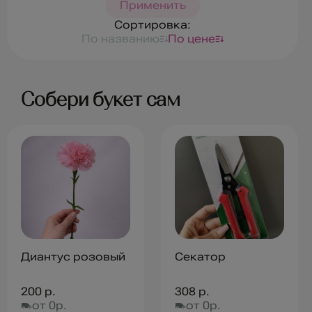
Применить
Сортировка:
По названию
По цене
Собери букет сам
Диантус розовый
Секатор
200 р.
308 р.
от 0р.
от 0р.