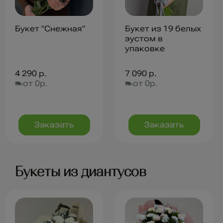
Букет "Снежная"
Букет из 19 белых
эустом в
упаковке
4 290 р.
7 090 р.
от 0р.
от 0р.
Заказать
Заказать
Букеты из диантусов