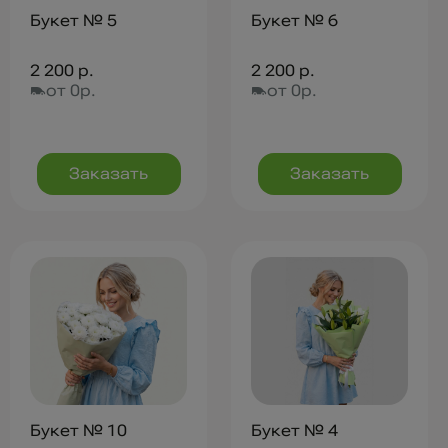
Букет № 5
Букет № 6
2 200 р.
2 200 р.
от 0р.
от 0р.
Заказать
Заказать
Букет № 10
Букет № 4