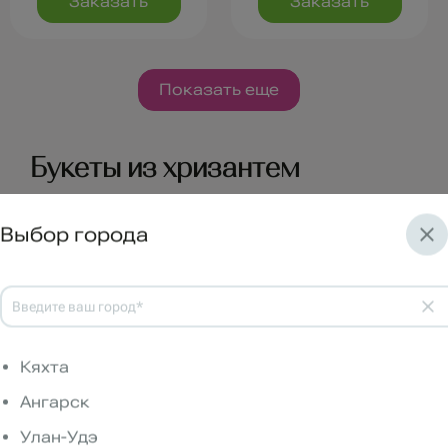
Заказать
Заказать
Показать еще
Букеты из хризантем
Выбор города
Кяхта
Букет Сара
Букет Мамина
Ангарск
улыбка
Улан-Удэ