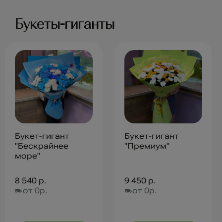
Букеты-гиганты
Букет-гигант
Букет-гигант
"Бескрайнее
"Премиум"
море"
8 540 р.
9 450 р.
от 0р.
от 0р.