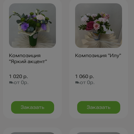
Композиция
Композиция "Илу"
"Яркий акцент"
1 020 р.
1 060 р.
от 0р.
от 0р.
Заказать
Заказать