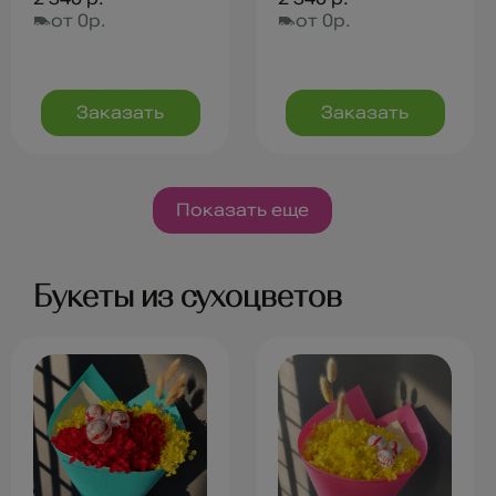
от 0р.
от 0р.
Заказать
Заказать
Показать еще
Букеты из сухоцветов