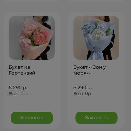
Букет из
Букет ‹‹Сон у
Гортензий
моря››
5 290 р.
5 290 р.
от 0р.
от 0р.
Заказать
Заказать