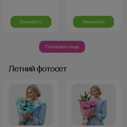
Заказать
Заказать
Показать еще
Летний фотосет