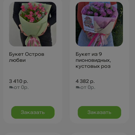
Букет Остров
Букет из 9
любви
пионовидных,
кустовых роз
3 410 р.
4 382 р.
от 0р.
от 0р.
Заказать
Заказать