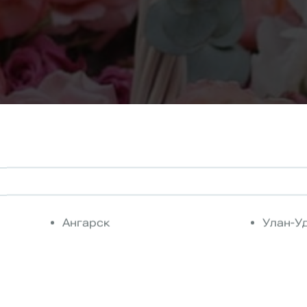
Ангарск
Улан-У
ть