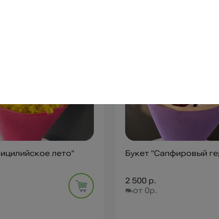
Сицилийское лето"
Букет "Сапфировый ге
2 500 р.
от 0р.