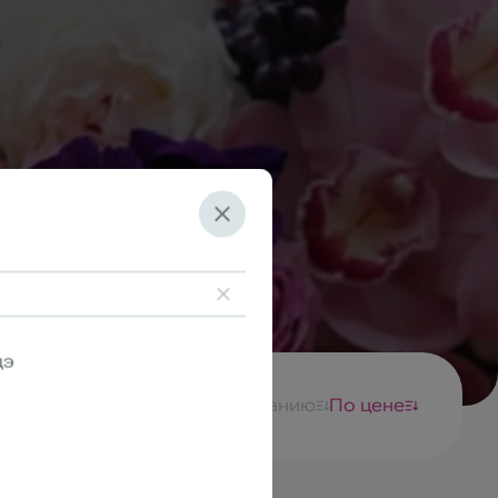
дэ
Сортировка:
По названию
По цене