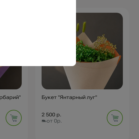
рбарий"
Букет "Янтарный луг"
2 500 р.
от 0р.