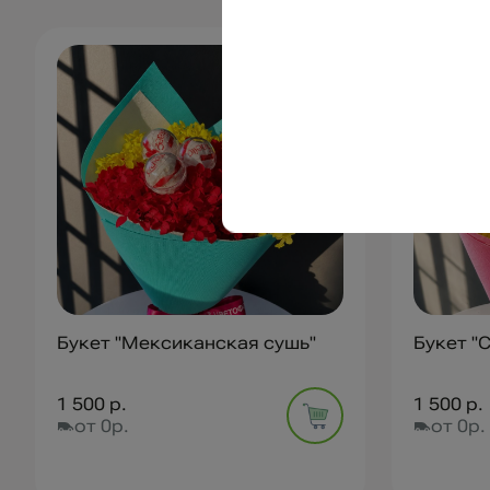
Букет "Мексиканская сушь"
Букет "
1 500 р.
1 500 р.
от 0р.
от 0р.