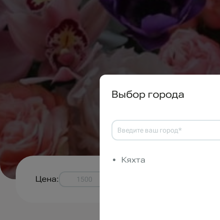
Выбор города
Кяхта
Цена:
-
р.
Примени