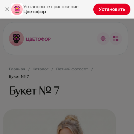
×
Установите приложение
Установить
Цветофор
Главная
Каталог
Летний фотосет
Букет № 7
Букет № 7