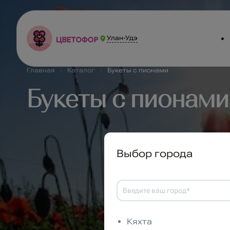
Улан-Удэ
Главная
Каталог
Букеты с пионами
Букеты с пионами
Выбор города
Кяхта