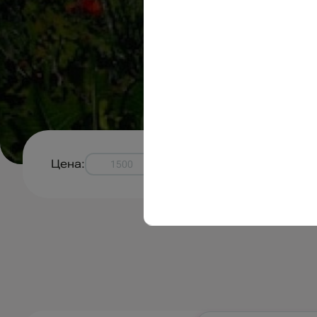
Цена:
-
р.
Примени