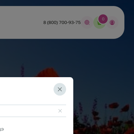
0
8 (800) 700-93-75
дэ