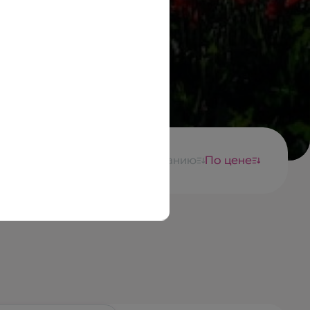
Сортировка:
По названию
По цене