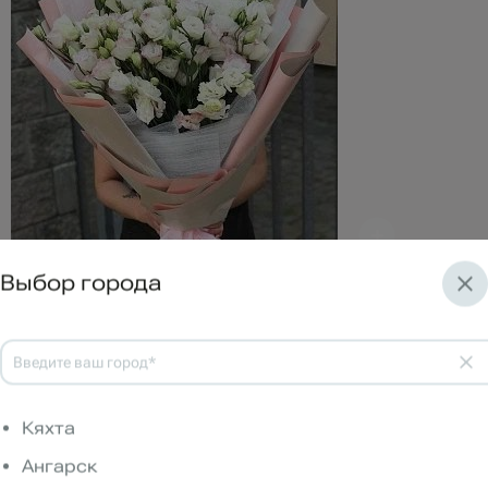
Выбор города
Артикул: CBU1000174
Нет в наличии
Доставка:
0 р.
Состав букета:
Кяхта
Эустома (Лизиантус)
11 шт.
Упаковка
2 шт.
Ангарск
В корзину