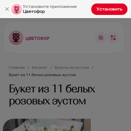
×
Установите приложение
Установить
Цветофор
Главная
Каталог
Букеты из эустом
Букет из 11 белых розовых эустом
Букет из 11 белых
розовых эустом