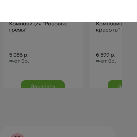
Композиция "Розовые
Композиция "Р
грезы"
красоты"
5 086 р.
6 599 р.
от 0р.
от 0р.
Заказать
Заказа