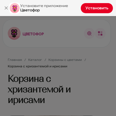
×
Установите приложение
Установить
Цветофор
Главная
Каталог
Корзины с цветами
Корзина с хризантемой и ирисами
Корзина с
хризантемой и
ирисами