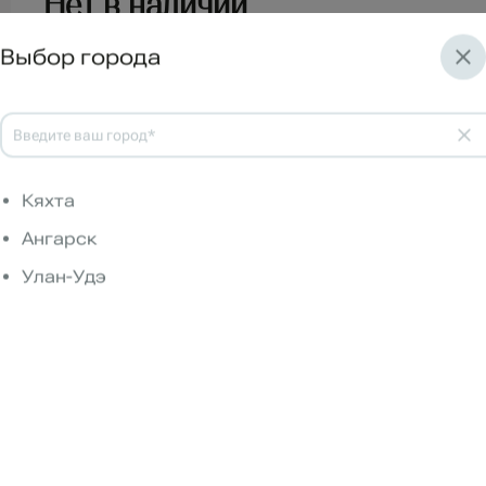
Нет в наличии
Доставка:
0 р.
Выбор города
Состав букета:
Хризантема кустовая бакарди
13 шт.
Ирис
12 шт.
Оазис
3 шт.
Писташ
5 шт.
Корзина большая
1 шт.
В корзину
Кяхта
Ангарск
Смотрите также
Улан-Удэ