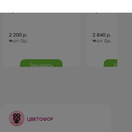
Букет "Осенний вальс"
Букет "Северно
2 200 р.
2 840 р.
от 0р.
от 0р.
Заказать
Заказа