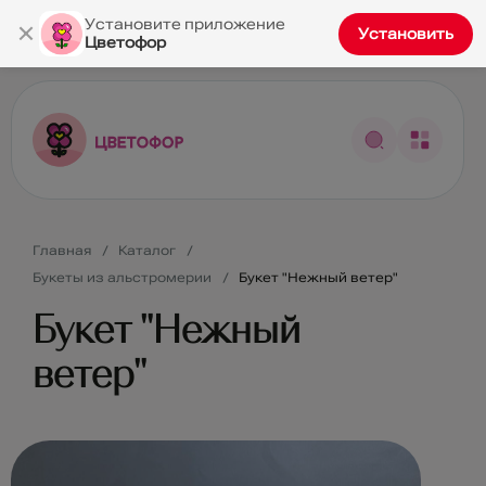
×
Установите приложение
Установить
Цветофор
Главная
Каталог
Букеты из альстромерии
Букет "Нежный ветер"
Букет "Нежный
ветер"