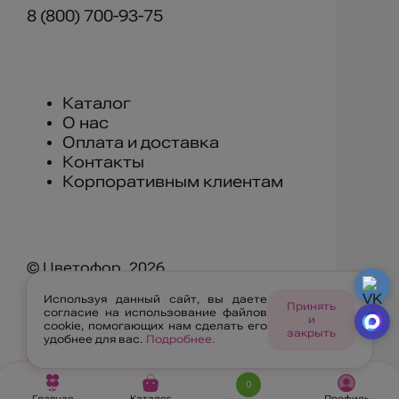
8 (800) 700-93-75
Каталог
О нас
Оплата и доставка
Контакты
Корпоративным клиентам
© Цветофор, 2026
Используя данный сайт, вы даете
г. Улан-Удэ, ул. Геологическая 11А
Принять
согласие на использование файлов
и
cookie, помогающих нам сделать его
закрыть
удобнее для вас.
Подробнее.
Правила ресурса
Политика конфиденциальности
0
Главная
Каталог
Профиль