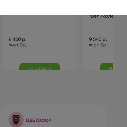
Букет-гигант "Премиум"
Букет-гигант
"Великолепный
9 450 р.
9 540 р.
от 0р.
от 0р.
Заказать
Заказа