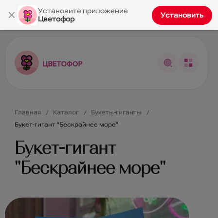
×
Установите приложение
Установить
Цветофор
Главная
Каталог
Букеты-гиганты
Букет-гигант "Бескрайнее море"
Букет-гигант
"Бескрайнее море"